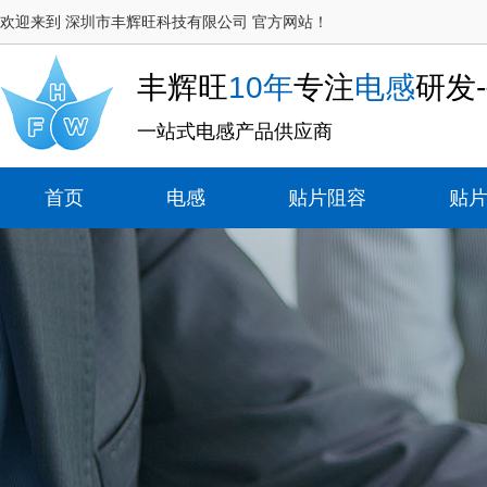
欢迎来到 深圳市丰辉旺科技有限公司 官方网站！
丰辉旺
10年
专注
电感
研发
一站式电感产品供应商
首页
电感
贴片阻容
贴