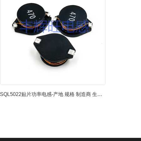
SQL5022贴片功率电感-产地 规格 制造商 生产商...