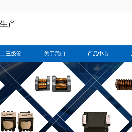
-生产
片二三级管
关于我们
产品中心