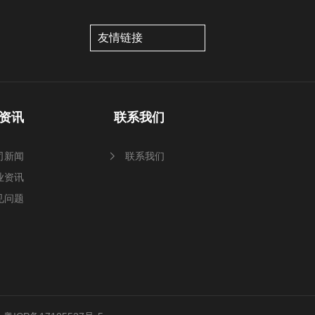
资讯
联系我们
司新闻
联系我们
业资讯
见问题