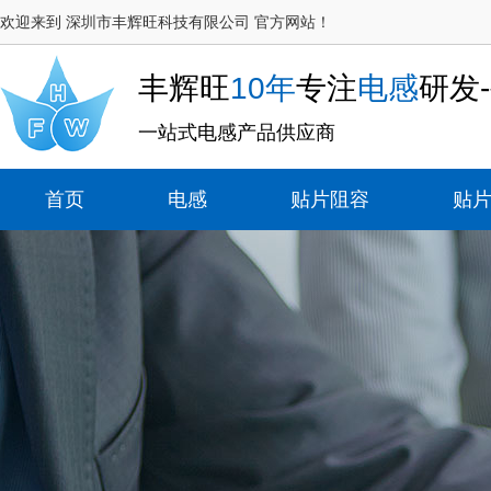
欢迎来到 深圳市丰辉旺科技有限公司 官方网站！
丰辉旺
10年
专注
电感
研发
一站式电感产品供应商
首页
电感
贴片阻容
贴