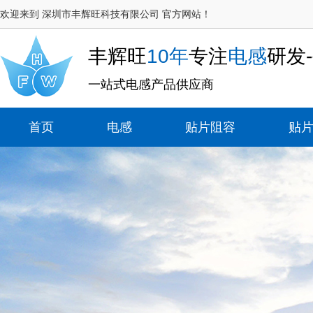
欢迎来到 深圳市丰辉旺科技有限公司 官方网站！
丰辉旺
10年
专注
电感
研发
一站式电感产品供应商
首页
电感
贴片阻容
贴