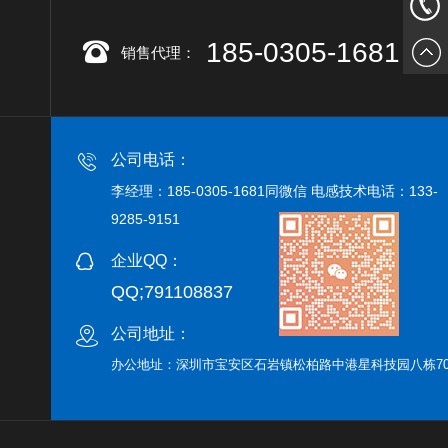
邮箱
185-0305-1681
销售代理：
185030
同微信
公司电话：
号
李经理：185-0305-1681同微信 电感技术电话：133-
9285-9151
企业QQ：
QQ;791108837
公司地址：
办公地址：深圳市宝安区石岩镇松柏路中港星科技园八栋70