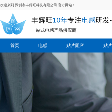
欢迎来到 深圳市丰辉旺科技有限公司 官方网站！
丰辉旺
10年
专注
电感
研发
一站式电感产品供应商
首页
电感
贴片阻容
贴