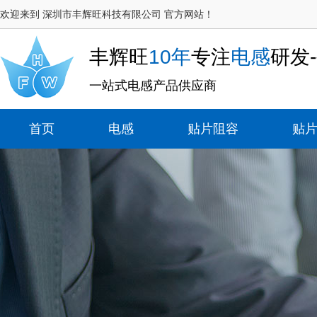
欢迎来到 深圳市丰辉旺科技有限公司 官方网站！
丰辉旺
10年
专注
电感
研发
一站式电感产品供应商
首页
电感
贴片阻容
贴