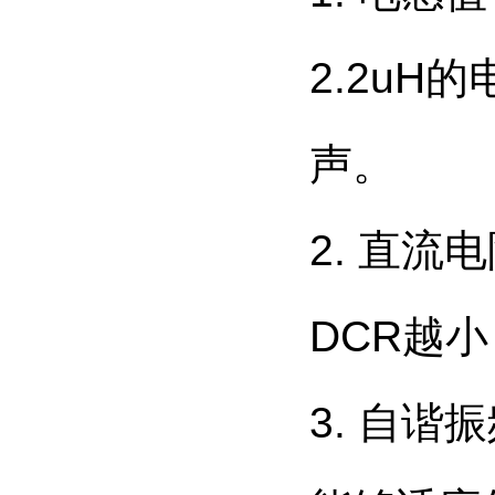
2.2u
声。
2. 直
DCR越
3. 自