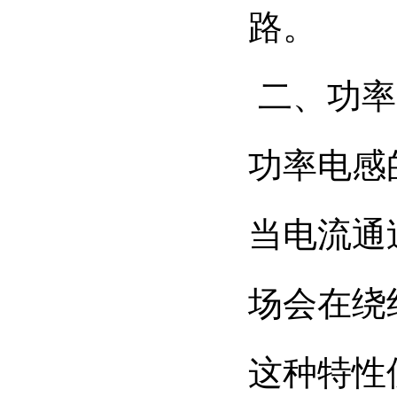
路。
二、功率
功率电感
当电流通
场会在绕
这种特性