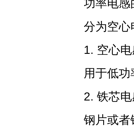
功率电感
分为空心
1. 空
用于低功
2. 铁
钢片或者