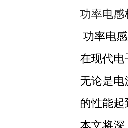
功率电感
功率电感
在现代电
无论是电
的性能起
本文将深