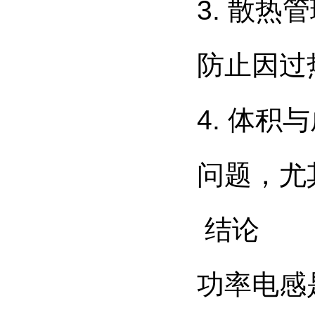
3. 散
防止因过
4. 体
问题，尤
结论
功率电感