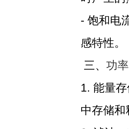
- 饱和
感特性。
三、
功率
1. 能
中存储和