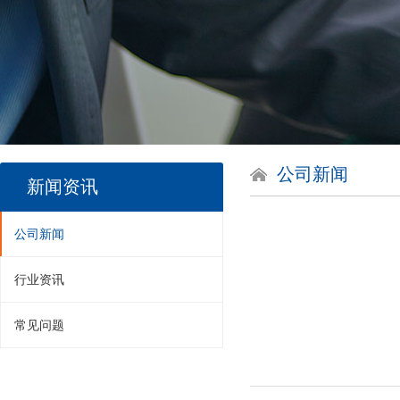
公司新闻
新闻资讯
公司新闻
行业资讯
常见问题