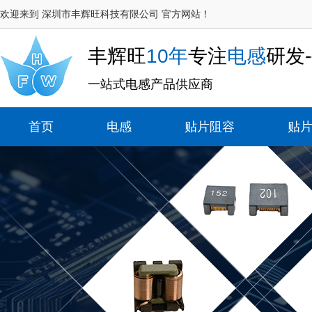
欢迎来到 深圳市丰辉旺科技有限公司 官方网站！
丰辉旺
10年
专注
电感
研发
一站式电感产品供应商
首页
电感
贴片阻容
贴