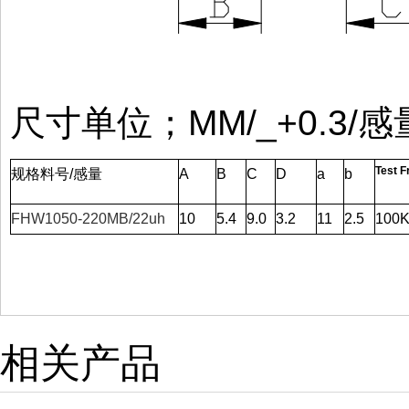
尺寸单位；MM/_+0.3/感
Test F
规格料号/感量
A
B
C
D
a
b
FHW1050-220MB/22uh
10
5.4
9.0
3.2
11
2.5
100K
相关产品