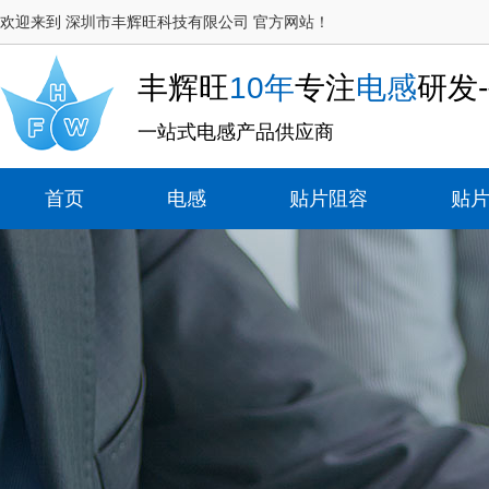
欢迎来到 深圳市丰辉旺科技有限公司 官方网站！
丰辉旺
10年
专注
电感
研发
一站式电感产品供应商
首页
电感
贴片阻容
贴