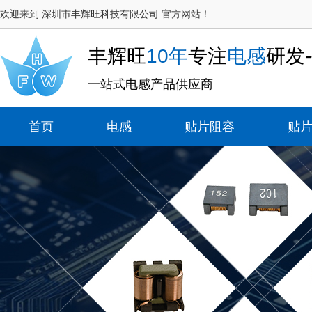
欢迎来到 深圳市丰辉旺科技有限公司 官方网站！
丰辉旺
10年
专注
电感
研发
一站式电感产品供应商
首页
电感
贴片阻容
贴