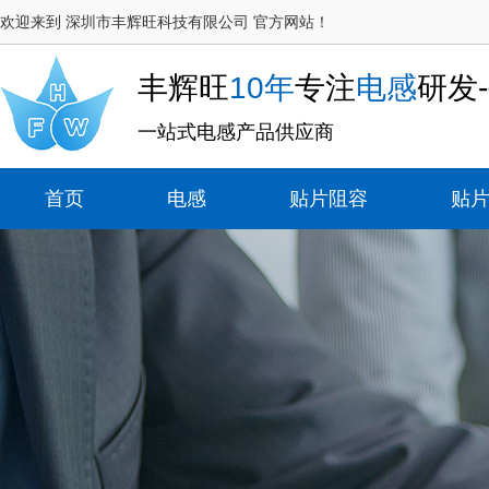
欢迎来到 深圳市丰辉旺科技有限公司 官方网站！
丰辉旺
10年
专注
电感
研发
一站式电感产品供应商
首页
电感
贴片阻容
贴