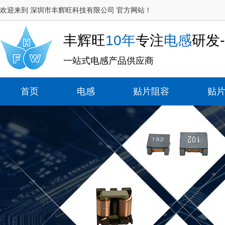
欢迎来到 深圳市丰辉旺科技有限公司 官方网站！
丰辉旺
10年
专注
电感
研发
一站式电感产品供应商
首页
电感
贴片阻容
贴