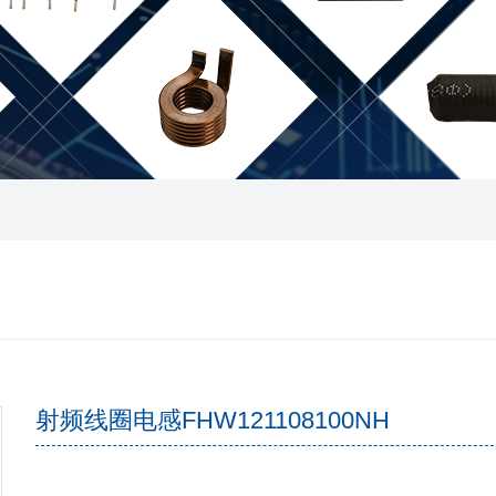
射频线圈电感FHW121108100NH