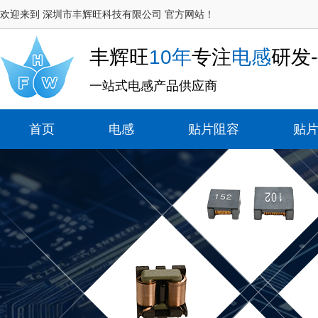
欢迎来到 深圳市丰辉旺科技有限公司 官方网站！
丰辉旺
10年
专注
电感
研发
一站式电感产品供应商
首页
电感
贴片阻容
贴