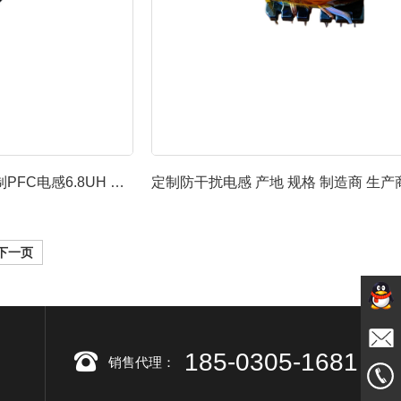
氮化镓方案电感6.8UH 定制PFC电感6.8UH 功率电...
下一页
791108
185-0305-1681
销售代理：
邮箱