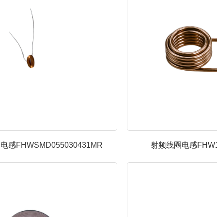
感FHWSMD055030431MR
射频线圈电感FHW12