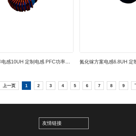
PFC储能功率电感10UH 定制电感 PFC功率电感-FH...
上一页
1
2
3
4
5
6
7
8
9